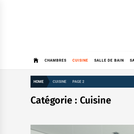
Skip
to
content
CHAMBRES
CUISINE
SALLE DE BAIN
S
HOME
CUISINE
PAGE 2
Catégorie :
Cuisine