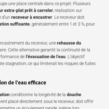
upe une place centrale dans ce projet. Plusieurs
r extra-plat prêt à carreler
, réalisation sur
e d’un
receveur à encastrer
. Le receveur doit
tion suffisante
, généralement entre 1 et 3 %, pour
’encastrement du receveur, une
rehausse du
re. Cette alternative garantit la continuité de la
erformance de
l’évacuation de l’eau
. L’objectif
ute stagnation, ce qui limiterait les risques de fuites
on de l’eau efficace
ation
conditionne la longévité de la
douche
vent placé directement sous le receveur, doit offrir
permettre un écoulement rapide, même lors