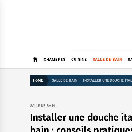
Skip
to
content
CHAMBRES
CUISINE
SALLE DE BAIN
S
HOME
SALLE DE BAIN
INSTALLER UNE DOUCHE ITAL
SALLE DE BAIN
Installer une douche it
bain : conseils pratique