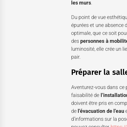
les murs
.
Du point de vue esthétiqu
épurées et une absence de
optimale, que ce soit pou
des
personnes à mobilit
luminosité, elle crée un l
pair.
Préparer la sall
Aventurez-vous dans ce p
faisabilité de
l’installatio
doivent être pris en comp
de
l’évacuation de l’eau
e
d’informations sur la pos
pouvez consulter
https:/