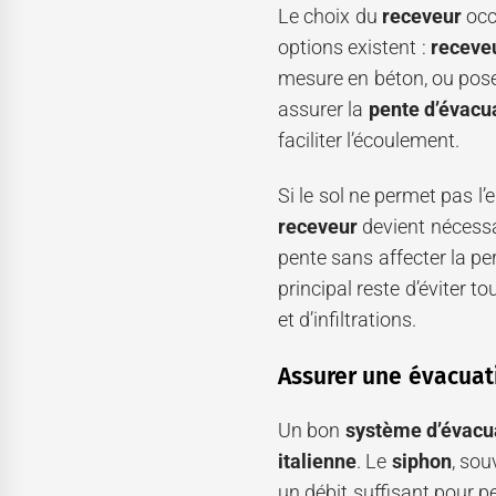
Le choix du
receveur
occ
options existent :
receveu
mesure en béton, ou pos
assurer la
pente d’évacua
faciliter l’écoulement.
Si le sol ne permet pas l
receveur
devient nécessai
pente sans affecter la p
principal reste d’éviter to
et d’infiltrations.
Assurer une évacuati
Un bon
système d’évacu
italienne
. Le
siphon
, sou
un débit suffisant pour 