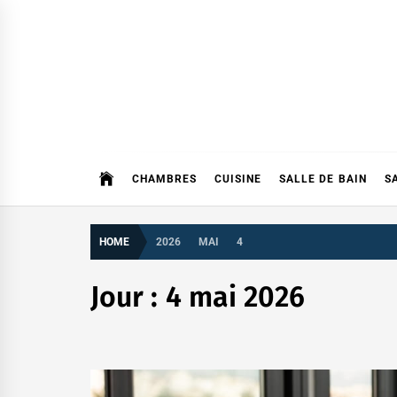
Skip
to
content
CHAMBRES
CUISINE
SALLE DE BAIN
S
HOME
2026
MAI
4
Jour :
4 mai 2026