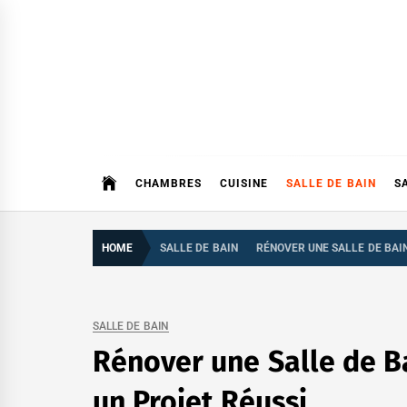
Skip
to
content
CHAMBRES
CUISINE
SALLE DE BAIN
S
HOME
SALLE DE BAIN
RÉNOVER UNE SALLE DE BAIN
SALLE DE BAIN
Rénover une Salle de Ba
un Projet Réussi