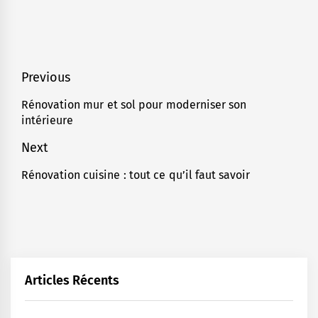
Navigation
Previous
de
Rénovation mur et sol pour moderniser son
Previous
intérieure
l’article
post:
Next
Rénovation cuisine : tout ce qu’il faut savoir
Next
post:
Articles Récents