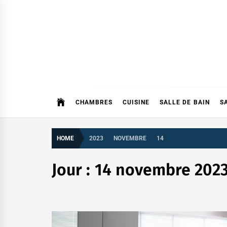
Skip
to
content
CHAMBRES
CUISINE
SALLE DE BAIN
S
HOME
2023
NOVEMBRE
14
Jour :
14 novembre 202