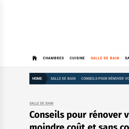
Skip
to
content
CHAMBRES
CUISINE
SALLE DE BAIN
S
HOME
SALLE DE BAIN
CONSEILS POUR RÉNOVER VO
SALLE DE BAIN
Conseils pour rénover v
moindre coût et sans c