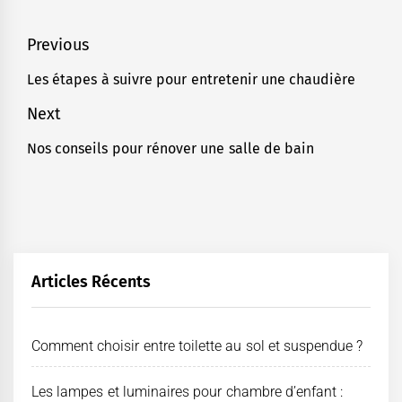
Navigation
Previous
de
Les étapes à suivre pour entretenir une chaudière
Previous
l’article
post:
Next
Nos conseils pour rénover une salle de bain
Next
post:
Articles Récents
Comment choisir entre toilette au sol et suspendue ?
Les lampes et luminaires pour chambre d’enfant :