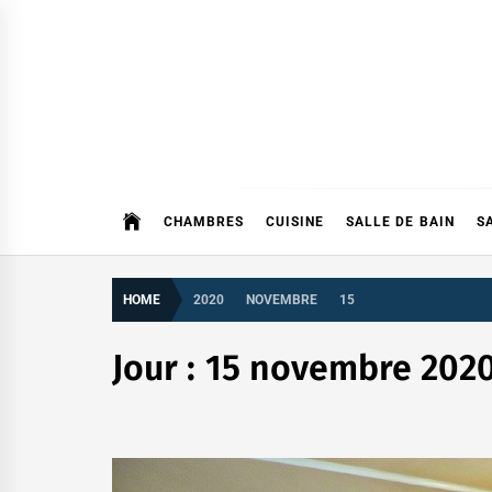
Skip
to
content
CHAMBRES
CUISINE
SALLE DE BAIN
S
HOME
2020
NOVEMBRE
15
Jour :
15 novembre 202