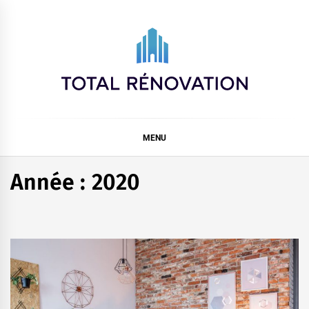
Skip
to
content
Total rénovation
MENU
Année :
2020