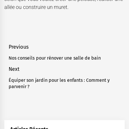
allée ou construire un muret.
Navigation
Previous
de
Nos conseils pour rénover une salle de bain
Previous
l’article
post:
Next
Équiper son jardin pour les enfants : Comment y
Next
parvenir ?
post: