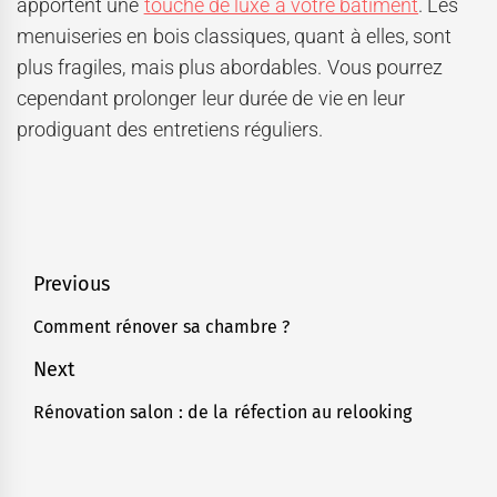
apportent une
touche de luxe à votre bâtiment
. Les
menuiseries en bois classiques, quant à elles, sont
plus fragiles, mais plus abordables. Vous pourrez
cependant prolonger leur durée de vie en leur
prodiguant des entretiens réguliers.
Navigation
Previous
de
Comment rénover sa chambre ?
Previous
l’article
post:
Next
Rénovation salon : de la réfection au relooking
Next
post: